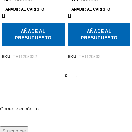
Iva Incluido
Iva Incluido
AÑADIR AL CARRITO
AÑADIR AL CARRITO
AÑADE AL
AÑADE AL
PRESUPUESTO
PRESUPUESTO
SKU:
TE11205322
SKU:
TE1120532
1
2
→
Suscríbete a nuestro boletín
Sea el primero en saberlo. Suscríbete al boletín hoy
Correo electrónico