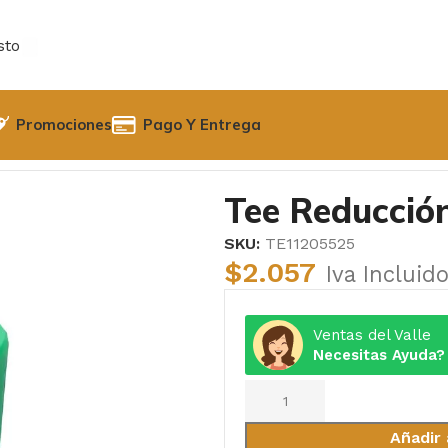
sto
Promociones
Pago Y Entrega
x25x50 mm PPR
Tee Reducci
SKU:
TE11205525
$
2.057
Iva Incluid
Ventas del Valle
Necesitas Ayuda?
Añadir 