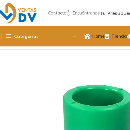
Contacto
Encuéntranos
Tu Presupue
Home
Tienda
Categorías
Inicio
Fittings PPR / Cobre / PVC
PPR
Tee Reducción 50