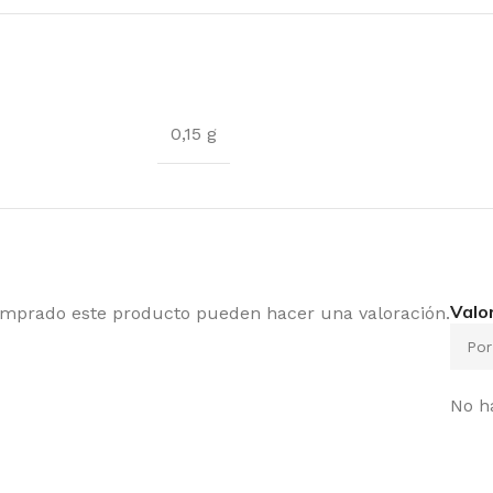
0,15 g
Valo
comprado este producto pueden hacer una valoración.
No h