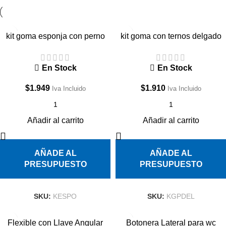
kit goma esponja con perno
kit goma con ternos delgado
taza -estanque
taza-estanque
En Stock
En Stock
$
1.949
$
1.910
Iva Incluido
Iva Incluido
Añadir al carrito
Añadir al carrito
AÑADE AL
AÑADE AL
PRESUPUESTO
PRESUPUESTO
SKU:
KESPO
SKU:
KGPDEL
Flexible con Llave Angular
Botonera Lateral para wc