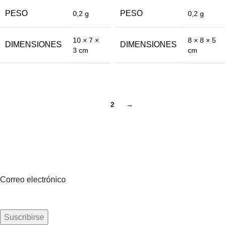
PESO
PESO
0,2 g
0,2 g
8 × 8 × 5
10 × 7 ×
DIMENSIONES
DIMENSIONES
cm
3 cm
1
2
→
Suscríbete a nuestro boletín
Sea el primero en saberlo. Suscríbete al boletín hoy
Correo electrónico