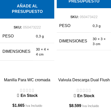
PRESUPUESTO
AÑADE AL
PRESUPUESTO
SKU:
050473422
PESO
0,3 g
SKU:
050473222
PESO
0,3 g
30 × 3 ×
DIMENSIONES
3 cm
30 × 4 ×
DIMENSIONES
4 cm
Manilla Para WC cromada
Valvula Descarga Dual Flush
para Estanque Tradicional
En Stock
En Stock
$
1.665
$
8.599
Iva Incluido
Iva Incluido