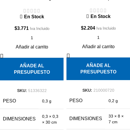
1/2×7/8 x 30cm
En Stock
En Stock
$
2.204
$
3.771
Iva Incluido
Iva Incluido
Añadir al carrito
Añadir al carrito
AÑADE AL
AÑADE AL
PRESUPUESTO
PRESUPUESTO
SKU:
210000720
SKU:
51336322
PESO
PESO
0,2 g
0,3 g
33 × 8 ×
0,3 × 0,3
DIMENSIONES
DIMENSIONES
7 cm
× 30 cm