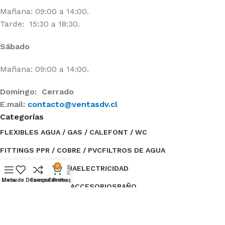
Mañana: 09:00 a 14:00.
Tarde: 15:30 a 18:30.
Sábado
Mañana: 09:00 a 14:00.
Domingo: Cerrado
E.mail:
contacto@ventasdv.cl
Categorías
FLEXIBLES AGUA / GAS / CALEFONT / WC
FITTINGS PPR / COBRE / PVC
FILTROS DE AGUA
0
ESTANQUES DE AGUA
ELECTRICIDAD
Menu
Lista de Deseos
Compare
Carrito
Presupuesto
BOMBAS DE AGUA / ACCESORIOS
BAÑO
Categorías
TUBERÍAS / AISLANTE
OFERTAS