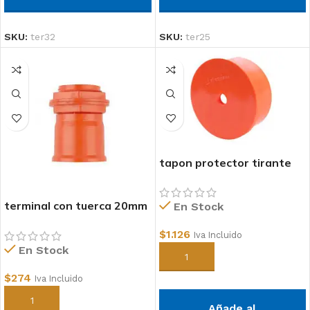
SKU:
ter32
SKU:
ter25
tapon protector tirante
90mm
terminal con tuerca 20mm
En Stock
conduit
$
1.126
Iva Incluido
En Stock
Añadir al carrito
$
274
Iva Incluido
Añadir al carrito
Añade al