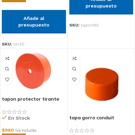
presupuesto
Añade al
presupuesto
SKU:
tapon90
SKU:
ter20
tapon protector tirante
75mm
tapa gorro conduit
En Stock
110(camara registro)
$
960
Iva Incluido