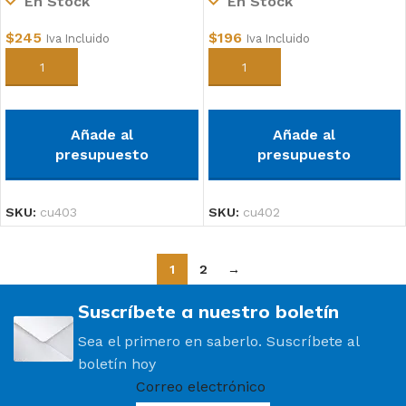
En Stock
En Stock
$
245
$
196
Iva Incluido
Iva Incluido
Añadir al carrito
Añadir al carrito
Añade al
Añade al
presupuesto
presupuesto
SKU:
cu403
SKU:
cu402
1
2
→
Suscríbete a nuestro boletín
Sea el primero en saberlo. Suscríbete al
boletín hoy
Correo electrónico