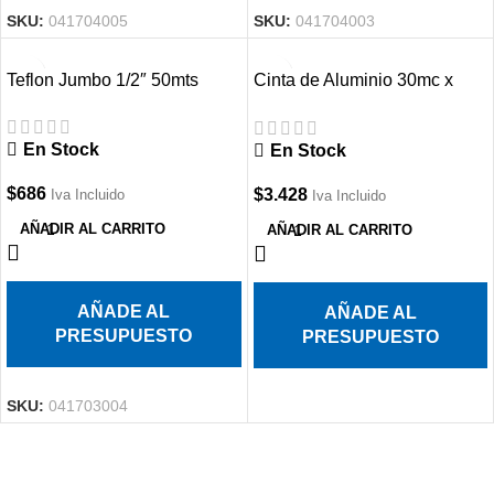
SKU:
041704005
SKU:
041704003
Teflon Jumbo 1/2″ 50mts
Cinta de Aluminio 30mc x
50mm
En Stock
En Stock
$
686
$
3.428
Iva Incluido
Iva Incluido
AÑADIR AL CARRITO
AÑADIR AL CARRITO
AÑADE AL
AÑADE AL
PRESUPUESTO
PRESUPUESTO
SKU:
041703004
Suscríbete a nuestro boletín