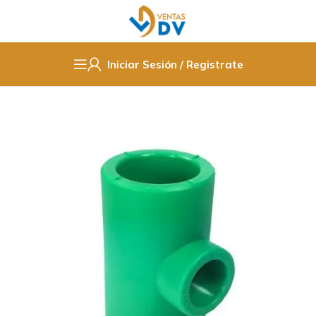
Iniciar Sesión / Registrate
Inicio
Fittings PPR / Cobre / PVC
PPR