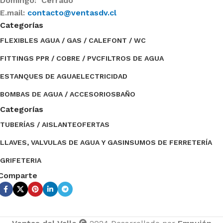
Domingo: Cerrado
E.mail:
contacto@ventasdv.cl
Categorías
FLEXIBLES AGUA / GAS / CALEFONT / WC
FITTINGS PPR / COBRE / PVC
FILTROS DE AGUA
ESTANQUES DE AGUA
ELECTRICIDAD
BOMBAS DE AGUA / ACCESORIOS
BAÑO
Categorías
TUBERÍAS / AISLANTE
OFERTAS
LLAVES, VALVULAS DE AGUA Y GAS
INSUMOS DE FERRETERÍA
GRIFETERIA
Comparte