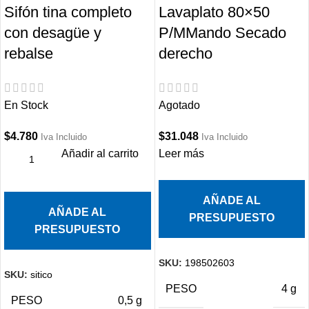
Sifón tina completo
Lavaplato 80×50
con desagüe y
P/MMando Secado
rebalse
derecho
En Stock
Agotado
$
4.780
$
31.048
Iva Incluido
Iva Incluido
Añadir al carrito
Leer más
AÑADE AL
AÑADE AL
PRESUPUESTO
PRESUPUESTO
SKU:
198502603
SKU:
sitico
PESO
4 g
PESO
0,5 g