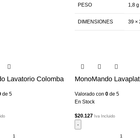
PESO
1,8 g
DIMENSIONES
39 × 
 Lavatorio Colomba
MonoMando Lavaplato
0
de 5
Valorado con
0
de 5
En Stock
$
20.127
ido
Iva Incluido