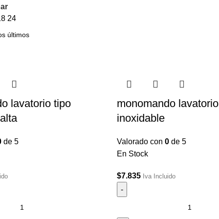
ar
18
24
lavatorio tipo
monomando lavatorio 
alta
inoxidable
0
de 5
Valorado con
0
de 5
En Stock
$
7.835
ido
Iva Incluido