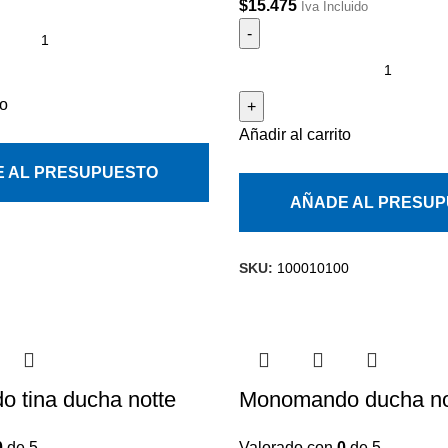
$
15.475
Iva Incluido
to
Añadir al carrito
 AL PRESUPUESTO
AÑADE AL PRESU
SKU:
100010100
 tina ducha notte
Monomando ducha no
0
de 5
Valorado con
0
de 5