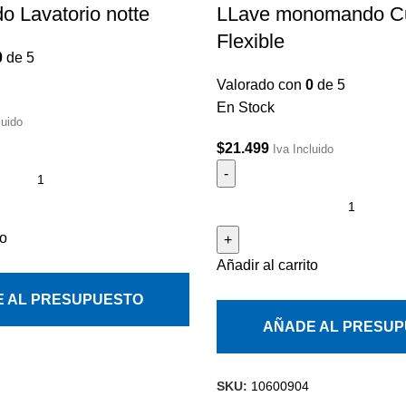
 Lavatorio notte
LLave monomando Cu
Flexible
0
de 5
Valorado con
0
de 5
En Stock
luido
$
21.499
Iva Incluido
to
Añadir al carrito
 AL PRESUPUESTO
AÑADE AL PRESU
SKU:
10600904