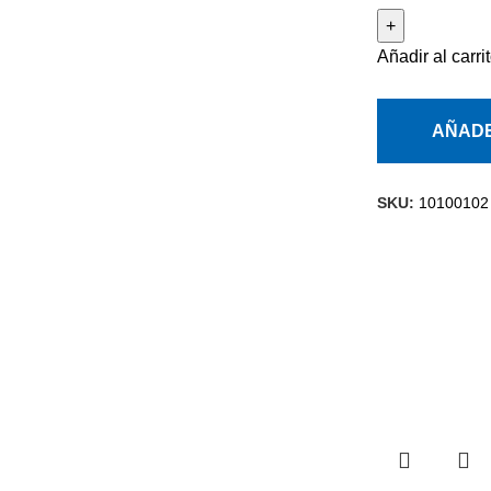
Añadir al carri
AÑADE
SKU:
10100102