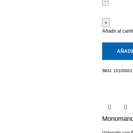
Añadir al carri
AÑADE
SKU:
10100601
Monomando
Valorado con