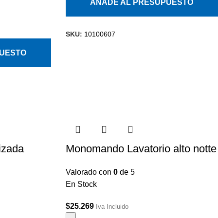
AÑADE AL PRESUPUESTO
SKU:
10100607
PUESTO
rizada
Monomando Lavatorio alto notte
Valorado con
0
de 5
En Stock
$
25.269
Iva Incluido