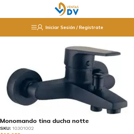
Iniciar Sesión / Registrate
Inicio
Grifeteria
Llave Monomando
Monomando tina ducha notte
SKU:
10301002