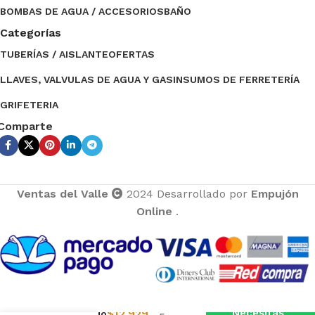
BOMBAS DE AGUA / ACCESORIOS
BAÑO
Categorías
TUBERÍAS / AISLANTE
OFERTAS
LLAVES, VALVULAS DE AGUA Y GAS
INSUMOS DE FERRETERÍA
GRIFETERIA
Comparte
Ventas del Valle
2024 Desarrollado por
Empujón
Online
.
Ventas del Valle
Solo
$
12.929
Necesitas
Monomando