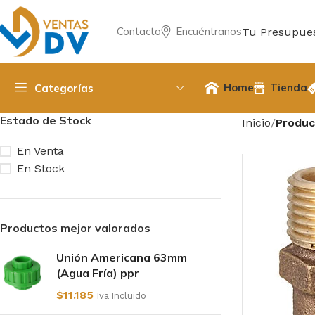
Contacto
Encuéntranos
Tu Presupue
Home
Tienda
Categorías
Estado de Stock
Inicio
Produc
En Venta
En Stock
Productos mejor valorados
Unión Americana 63mm
(Agua Fría) ppr
$
11.185
Iva Incluido