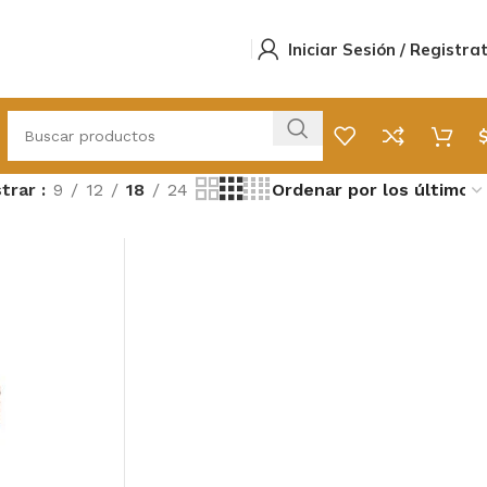
Iniciar Sesión / Registra
trar
9
12
18
24