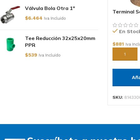
Válvula Bola Otra 1"
Terminal S
$
6.464
Iva Incluido
En Stoc
Tee Reducción 32x25x20mm
$
881
PPR
Iva Inc
Añadir al c
$
539
Iva Incluido
Añ
SKU:
814330