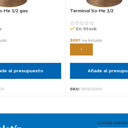
o-He 1/2 gas
Terminal So-He 1/2
k
En Stock
$
881
luido
Iva Incluido
arrito
Añadir al carrito
ade al presupuesto
Añade al presup
04
SKU:
081433000
Correo electr