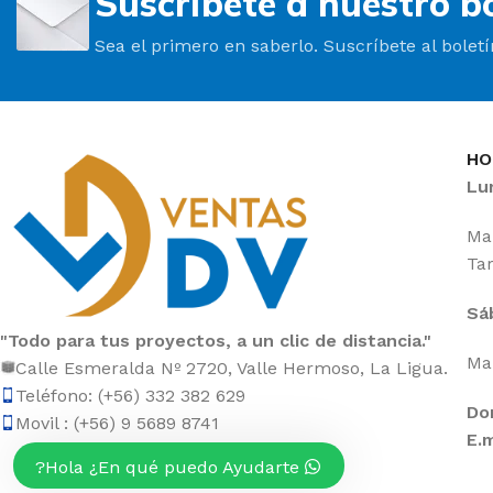
Suscríbete a nuestro bo
Sea el primero en saberlo. Suscríbete al bolet
HO
Lu
Mañ
Tar
Sá
"Todo para tus proyectos, a un clic de distancia."
Mañ
Calle Esmeralda Nº 2720, Valle Hermoso, La Ligua.
Teléfono: (+56) 332 382 629
Do
Movil : (+56) 9 5689 8741
E.m
Hola ¿En qué puedo Ayudarte?