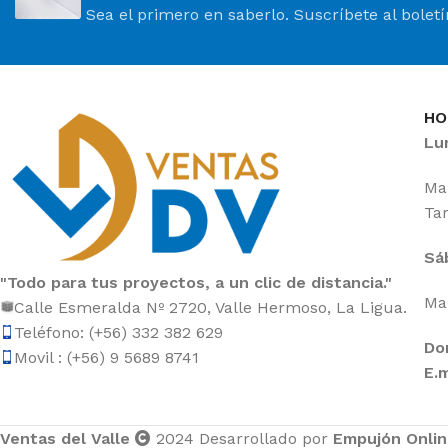
Sea el primero en saberlo. Suscríbete al bolet
HO
Lu
Mañ
Tar
Sá
"Todo para tus proyectos, a un clic de distancia."
Mañ
Calle Esmeralda Nº 2720, Valle Hermoso, La Ligua.
Teléfono: (+56) 332 382 629
Do
Movil : (+56) 9 5689 8741
E.m
Ventas del Valle
2024 Desarrollado por
Empujón Onli