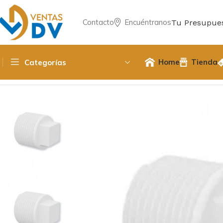
Contacto
Encuéntranos
Tu Presupue
Home
Tienda
Categorías
Inicio
Fittings PPR / Cobre / PVC
PVC Hidraulico
tapa he