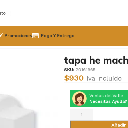
sto
Promociones
Pago Y Entrega
 macho PVC Presión He 2″
tapa he mach
SKU:
20161965
$
930
Iva Incluido
Ventas del Valle
Necesitas Ayuda?
Añadir 