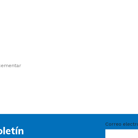
 cementar
Correo electr
letín