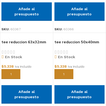
Añade al
Añade al
presupuesto
presupuesto
SKU:
60367
SKU:
60366
tee reduccion 63x32mm
tee reduccion 50x40mm
pvc
pvc
En Stock
En Stock
$
5.338
$
5.338
Iva Incluido
Iva Incluido
Añadir al carrito
Añadir al carrito
Añade al
Añade al
presupuesto
presupuesto