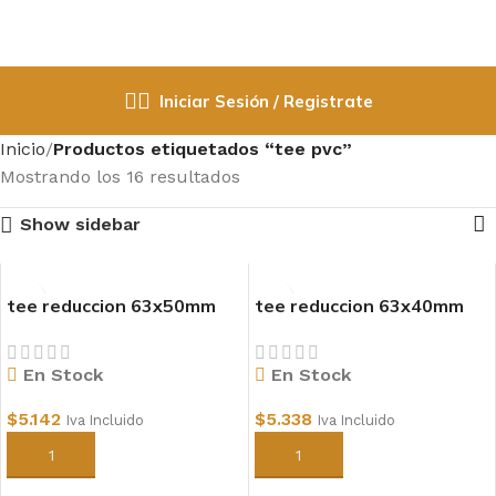
Iniciar Sesión / Registrate
Inicio
Productos etiquetados “tee pvc”
Mostrando los 16 resultados
Show sidebar
tee reduccion 63x50mm
tee reduccion 63x40mm
pvc
pvc
En Stock
En Stock
$
5.142
$
5.338
Iva Incluido
Iva Incluido
Añadir al carrito
Añadir al carrito