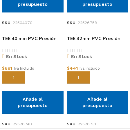
presupuesto
presupuesto
SKU:
22504070
SKU:
22526758
TEE 40 mm PVC Presión
TEE 32mm PVC Presión
En Stock
En Stock
$
881
$
441
Iva Incluido
Iva Incluido
Añadir al carrito
Añadir al carrito
Añade al
Añade al
presupuesto
presupuesto
SKU:
22526740
SKU:
22526731