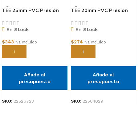
TEE 25mm PVC Presión
TEE 20mm PVC Presíon
En Stock
En Stock
$
343
$
274
Iva Incluido
Iva Incluido
Añadir al carrito
Añadir al carrito
Añade al
Añade al
presupuesto
presupuesto
SKU:
22526723
SKU:
22504029
Suscríbete a nuestro boletín