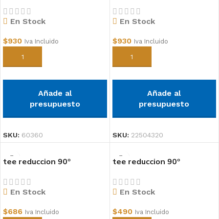
pvc
40x32mm pvc
En Stock
En Stock
$
930
$
930
Iva Incluido
Iva Incluido
Añadir al carrito
Añadir al carrito
Añade al
Añade al
presupuesto
presupuesto
SKU:
60360
SKU:
22504320
tee reduccion 90º
tee reduccion 90º
32x25mm pvc
25x20mm pvc
En Stock
En Stock
$
686
$
490
Iva Incluido
Iva Incluido