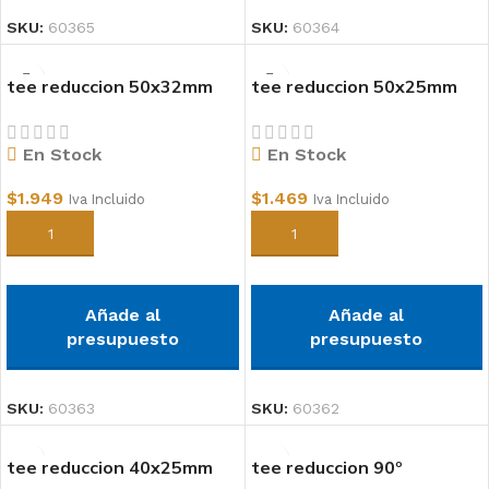
SKU:
60365
SKU:
60364
tee reduccion 50x32mm
tee reduccion 50x25mm
pvc
pvc
En Stock
En Stock
$
1.949
$
1.469
Iva Incluido
Iva Incluido
Añadir al carrito
Añadir al carrito
Añade al
Añade al
presupuesto
presupuesto
SKU:
60363
SKU:
60362
tee reduccion 40x25mm
tee reduccion 90º