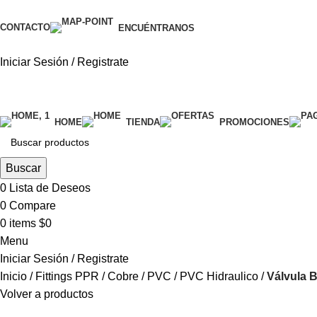
CONTACTO
ENCUÉNTRANOS
Iniciar Sesión / Registrate
categorías
HOME
TIENDA
PROMOCIONES
Buscar
0
Lista de Deseos
0
Compare
0
items
$
0
Menu
Iniciar Sesión / Registrate
Inicio
Fittings PPR / Cobre / PVC
PVC Hidraulico
Válvula 
Volver a productos