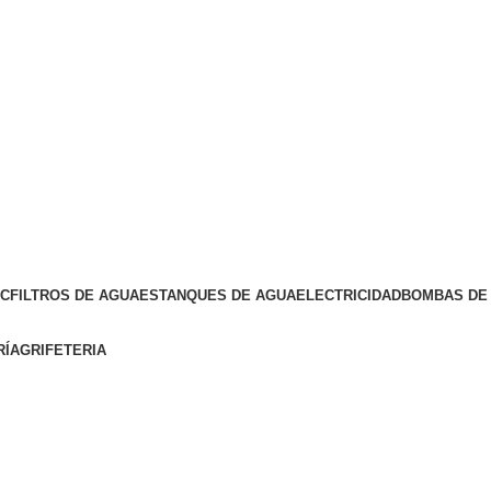
VC
FILTROS DE AGUA
ESTANQUES DE AGUA
ELECTRICIDAD
BOMBAS DE 
RÍA
GRIFETERIA