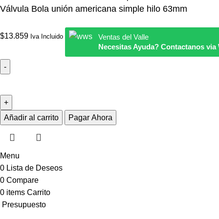
Válvula Bola unión americana simple hilo 63mm
$
13.859
Iva Incluido
Ventas del Valle
Necesitas Ayuda? Contactanos vi
Añadir al carrito
Pagar Ahora
Menu
0
Lista de Deseos
0
Compare
0
items
Carrito
Presupuesto