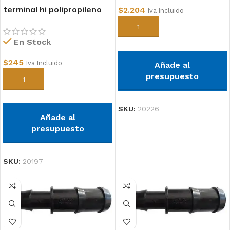
terminal hi polipropileno
$
2.204
Iva Incluido
1/2
Añadir al carrito
En Stock
$
245
Iva Incluido
Añade al
presupuesto
Añadir al carrito
SKU:
20226
Añade al
presupuesto
SKU:
20197