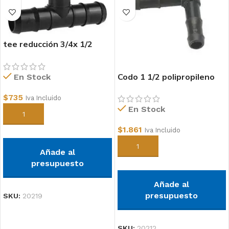
tee reducción 3/4x 1/2
polipropileno
Codo 1 1/2 polipropileno
En Stock
$
735
Iva Incluido
En Stock
Añadir al carrito
$
1.861
Iva Incluido
Añadir al carrito
Añade al
presupuesto
Añade al
presupuesto
SKU:
20219
SKU:
20212