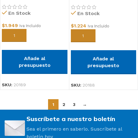
1/2
En Stock
En Stock
$
1.949
$
1.224
Iva Incluido
Iva Incluido
Añadir al carrito
Añadir al carrito
Añade al
Añade al
presupuesto
presupuesto
SKU:
20189
SKU:
20188
1
2
3
→
Suscríbete a nuestro boletín
Sea el primero en saberlo. Suscríbete al
boletín hoy