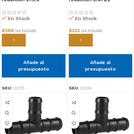
polipropileno
polipropileno
En Stock
En Stock
$
588
$
323
Iva Incluido
Iva Incluido
Añadir al carrito
Añadir al carrito
Añade al
Añade al
presupuesto
presupuesto
SKU:
20215
SKU:
20214