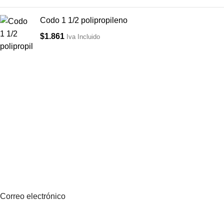
Codo 1 1/2 polipropileno
$
1.861
Iva Incluido
Suscríbete a nuestro boletín
Sea el primero en saberlo. Suscríbete al boletín hoy
Correo electrónico