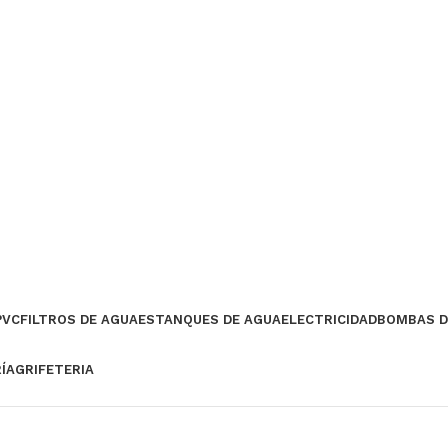
PVC
FILTROS DE AGUA
ESTANQUES DE AGUA
ELECTRICIDAD
BOMBAS D
ÍA
GRIFETERIA