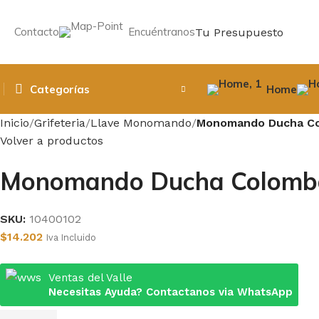
Contacto
Encuéntranos
Tu Presupuesto
Categorías
Home
Inicio
Grifeteria
Llave Monomando
Monomando Ducha C
Volver a productos
Monomando Ducha Colomb
SKU:
10400102
$
14.202
Iva Incluido
Ventas del Valle
Necesitas Ayuda? Contactanos via WhatsApp