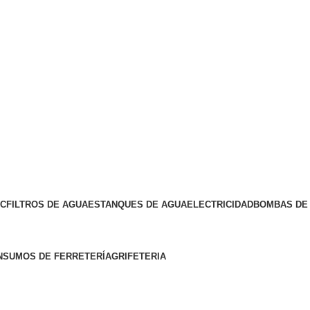
VC
FILTROS DE AGUA
ESTANQUES DE AGUA
ELECTRICIDAD
BOMBAS DE 
NSUMOS DE FERRETERÍA
GRIFETERIA