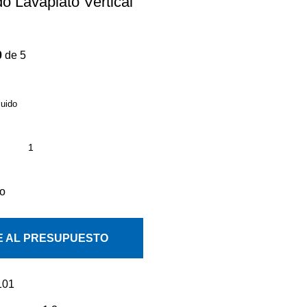
 Lavaplato Vertical
0
de 5
luido
to
 AL PRESUPUESTO
101