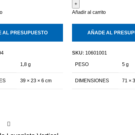
to
Añadir al carrito
 AL PRESUPUESTO
AÑADE AL PRESU
04
SKU:
10601001
1,8 g
PESO
5 g
ES
39 × 23 × 6 cm
DIMENSIONES
71 × 