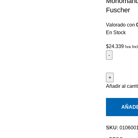
Monomando
Fuscher
Valorado con
En Stock
$
24.339
Iva Inc
Añadir al carri
AÑADE
SKU:
010600