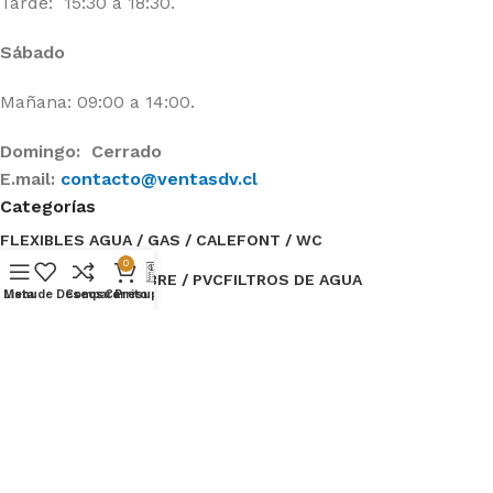
Tarde: 15:30 a 18:30.
Sábado
Mañana: 09:00 a 14:00.
Domingo: Cerrado
E.mail:
contacto@ventasdv.cl
Categorías
FLEXIBLES AGUA / GAS / CALEFONT / WC
0
FITTINGS PPR / COBRE / PVC
FILTROS DE AGUA
Menu
Lista de Deseos
Compare
Carrito
Presupuesto
ESTANQUES DE AGUA
ELECTRICIDAD
BOMBAS DE AGUA / ACCESORIOS
BAÑO
Categorías
OFERTAS
LLAVES, VALVULAS DE AGUA Y GAS
INSUMOS DE FERRETERÍA
GRIFETERIA