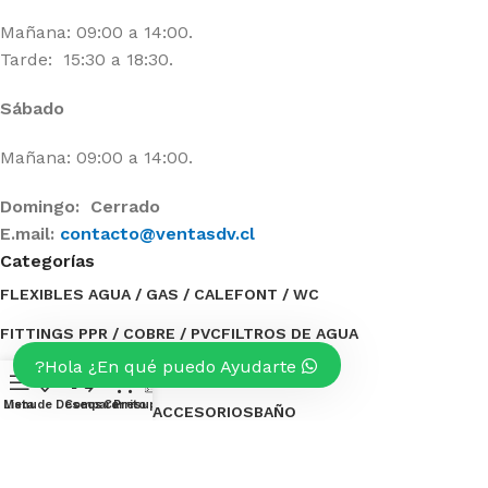
Mañana: 09:00 a 14:00.
Tarde: 15:30 a 18:30.
Sábado
Mañana: 09:00 a 14:00.
Domingo: Cerrado
E.mail:
contacto@ventasdv.cl
Categorías
FLEXIBLES AGUA / GAS / CALEFONT / WC
FITTINGS PPR / COBRE / PVC
FILTROS DE AGUA
Hola ¿En qué puedo Ayudarte?
ESTANQUES DE AGUA
ELECTRICIDAD
0
Menu
Lista de Deseos
Compare
Carrito
Presupuesto
BOMBAS DE AGUA / ACCESORIOS
BAÑO
Categorías
TUBERÍAS / AISLANTE
OFERTAS