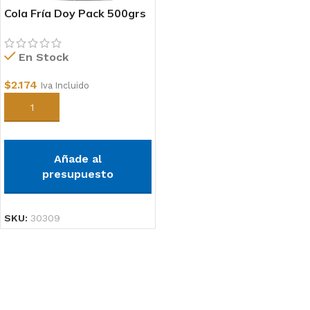
Cola Fría Doy Pack 500grs
En Stock
$
2.174
Iva Incluido
Añadir al carrito
Añade al
presupuesto
SKU:
30309