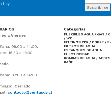
ín hoy
RARIOS
Categorías
FLEXIBLES AGUA / GAS / 
nes a Viernes
/ WC
FITTINGS PPR / COBRE / P
ana: 09:00 a 14:00.
FILTROS DE AGUA
ESTANQUES DE AGUA
de: 15:30 a 18:30.
ELECTRICIDAD
BOMBAS DE AGUA / ACCE
BAÑO
bado
ana: 09:00 a 14:00.
mingo: Cerrado
ail:
contacto@ventasdv.cl
ne
.