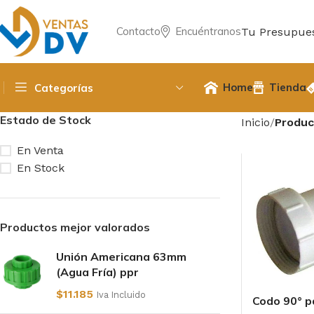
Contacto
Encuéntranos
Tu Presupue
Home
Tienda
Categorías
Estado de Stock
Inicio
Produc
En Venta
En Stock
Productos mejor valorados
Unión Americana 63mm
(Agua Fría) ppr
$
11.185
Iva Incluido
Codo 90° p