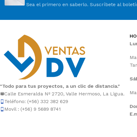
Sea el primero en saberlo. Suscríbete al bolet
HO
Lu
Mañ
Tar
Sá
"Todo para tus proyectos, a un clic de distancia."
Mañ
Calle Esmeralda Nº 2720, Valle Hermoso, La Ligua.
Teléfono: (+56) 332 382 629
Do
Movil : (+56) 9 5689 8741
E.m
Ventas del Valle
2024 Desarrollado por
Empujón Onli