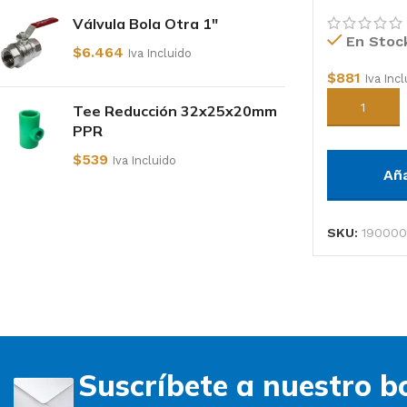
Lavaplato
Válvula Bola Otra 1"
En Stoc
$
6.464
Iva Incluido
$
881
Iva Inc
Añadir al c
Tee Reducción 32x25x20mm
PPR
$
539
Iva Incluido
Añ
SKU:
190000
Suscríbete a nuestro bo