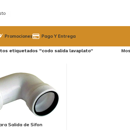
sto
Promociones
Pago Y Entrega
tos etiquetados “codo salida lavaplato”
Mos
ara Salida de Sifon