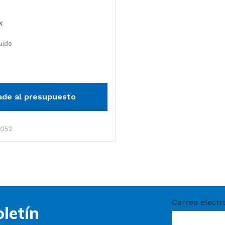
s
k
luido
arrito
ade al presupuesto
052
Correo electr
letín