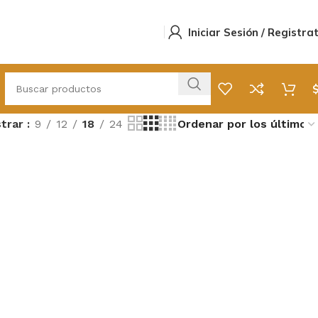
Iniciar Sesión / Registra
trar
9
12
18
24