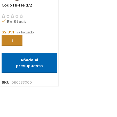
Codo Hi-He 1/2
En Stock
$
2.351
Iva Incluido
Añadir al carrito
Añade al
presupuesto
SKU:
080233000