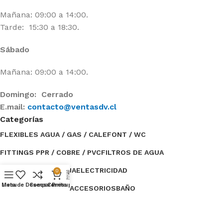
Mañana: 09:00 a 14:00.
Tarde: 15:30 a 18:30.
Sábado
Mañana: 09:00 a 14:00.
Domingo: Cerrado
E.mail:
contacto@ventasdv.cl
Categorías
FLEXIBLES AGUA / GAS / CALEFONT / WC
FITTINGS PPR / COBRE / PVC
FILTROS DE AGUA
ESTANQUES DE AGUA
ELECTRICIDAD
0
Menu
Lista de Deseos
Compare
Carrito
Presupuesto
BOMBAS DE AGUA / ACCESORIOS
BAÑO
Categorías
TUBERÍAS / AISLANTE
OFERTAS