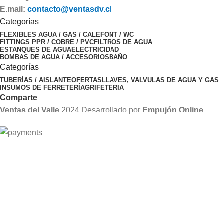
E.mail:
contacto@ventasdv.cl
Categorías
FLEXIBLES AGUA / GAS / CALEFONT / WC
FITTINGS PPR / COBRE / PVC
FILTROS DE AGUA
ESTANQUES DE AGUA
ELECTRICIDAD
BOMBAS DE AGUA / ACCESORIOS
BAÑO
Categorías
TUBERÍAS / AISLANTE
OFERTAS
LLAVES, VALVULAS DE AGUA Y GAS
INSUMOS DE FERRETERÍA
GRIFETERIA
Comparte
Ventas del Valle
2024 Desarrollado por
Empujón Online
.
Menu
Lista de Deseos
Compare
Seleccione Categoría