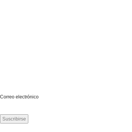
Suscríbete a nuestro boletín
Sea el primero en saberlo. Suscríbete al boletín hoy
Correo electrónico