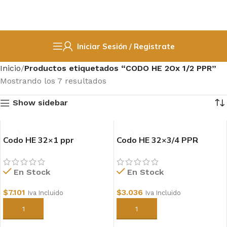
Iniciar Sesión / Registrate
Inicio
Productos etiquetados “CODO HE 2Ox 1/2 PPR”
Mostrando los 7 resultados
Show sidebar
Codo HE 32×1 ppr
Codo HE 32×3/4 PPR
En Stock
En Stock
$
7.101
$
3.036
Iva Incluido
Iva Incluido
Añadir al carrito
Añadir al carrito