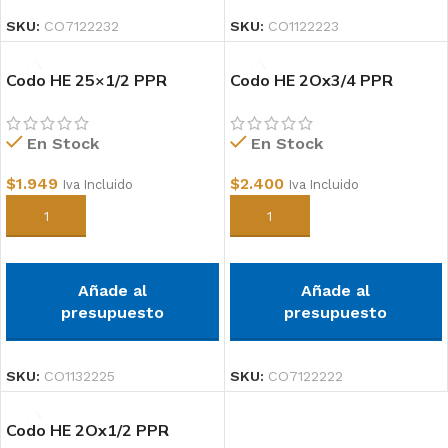
SKU:
CO7122232
SKU:
CO1122223
Codo HE 25×1/2 PPR
Codo HE 2Ox3/4 PPR
En Stock
En Stock
$
1.949
$
2.400
Iva Incluido
Iva Incluido
Añadir al carrito
Añadir al carrito
Añade al
Añade al
presupuesto
presupuesto
SKU:
CO1132225
SKU:
CO7122222
Codo HE 2Ox1/2 PPR