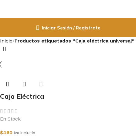
Iniciar Sesión / Registrate
Inicio
Productos etiquetados “Caja eléctrica universal”
Caja Eléctrica
Estanca Sin Inserto
Loza Naranja 20mm
En Stock
$
460
Iva Incluido