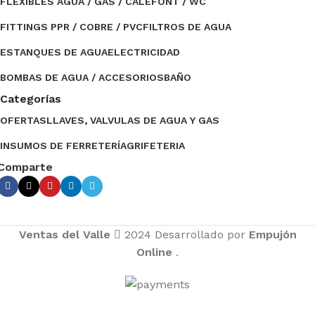
FLEXIBLES AGUA / GAS / CALEFONT / WC
FITTINGS PPR / COBRE / PVC
FILTROS DE AGUA
ESTANQUES DE AGUA
ELECTRICIDAD
BOMBAS DE AGUA / ACCESORIOS
BAÑO
Categorías
OFERTAS
LLAVES, VALVULAS DE AGUA Y GAS
INSUMOS DE FERRETERÍA
GRIFETERIA
Comparte
Ventas del Valle
2024 Desarrollado por
Empujón
Online
.
Caja
Ventas del
Eléctrica