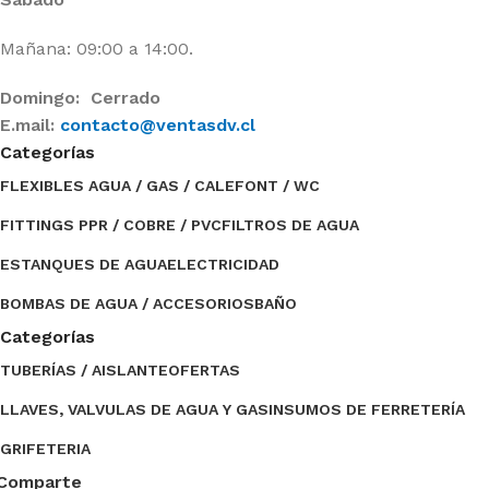
Mañana: 09:00 a 14:00.
Domingo: Cerrado
E.mail:
contacto@ventasdv.cl
Categorías
FLEXIBLES AGUA / GAS / CALEFONT / WC
FITTINGS PPR / COBRE / PVC
FILTROS DE AGUA
ESTANQUES DE AGUA
ELECTRICIDAD
BOMBAS DE AGUA / ACCESORIOS
BAÑO
Categorías
TUBERÍAS / AISLANTE
OFERTAS
LLAVES, VALVULAS DE AGUA Y GAS
INSUMOS DE FERRETERÍA
GRIFETERIA
Comparte