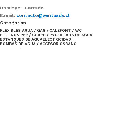
Domingo: Cerrado
E.mail:
contacto@ventasdv.cl
Categorías
FLEXIBLES AGUA / GAS / CALEFONT / WC
FITTINGS PPR / COBRE / PVC
FILTROS DE AGUA
ESTANQUES DE AGUA
ELECTRICIDAD
BOMBAS DE AGUA / ACCESORIOS
BAÑO
Categorías
TUBERÍAS / AISLANTE
OFERTAS
LLAVES, VALVULAS DE AGUA Y GAS
INSUMOS DE FERRETERÍA
GRIFETERIA
Comparte
Ventas del Valle
2024 Desarrollado por
Empujón Online
.
Menu