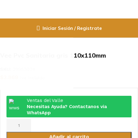
Iniciar Sesión / Registrate
Inicio
Fittings PPR / Cobre / PVC
Pvc Sanitario
Vee Pvc Sanitaria gris 110x110mm
SKU:
29953074
$
3.869
Iva Incluido
Seleccione Categoría
Ventas del Valle
Grifo
Necesitas Ayuda? Contactanos via
llave de paso
WhatsApp
Contenedores de Agua
Electricidad
materiales
Añadir al carrito