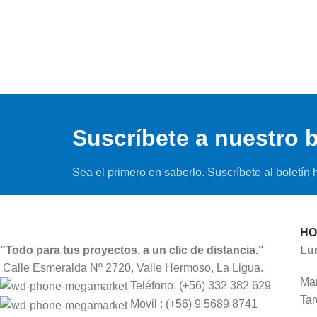
Suscríbete a nuestro b
Sea el primero en saberlo. Suscríbete al boletín 
HO
"Todo para tus proyectos, a un clic de distancia."
Lu
Calle Esmeralda Nº 2720, Valle Hermoso, La Ligua.
Mañ
Teléfono: (+56) 332 382 629
Tar
Movil : (+56) 9 5689 8741