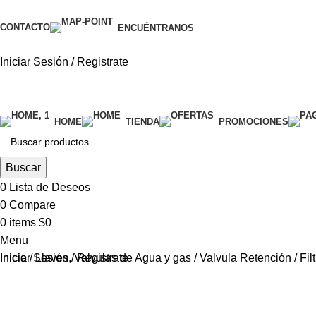
CONTACTO
ENCUÉNTRANOS
Iniciar Sesión / Registrate
categorías
HOME
TIENDA
PROMOCIONES
Buscar
0
Lista de Deseos
0
Compare
0
items
$
0
Menu
Iniciar Sesión / Registrate
Inicio
Llaves, Valvulas de Agua y gas
Valvula Retención / Filt