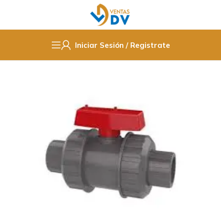
Iniciar Sesión / Registrate
Inicio
Fittings PPR / Cobre / PVC
PVC Hidraulico