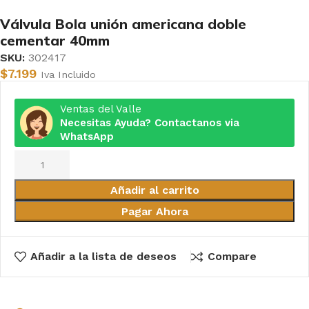
Válvula Bola unión americana doble
cementar 40mm
SKU:
302417
$
7.199
Iva Incluido
Ventas del Valle
Necesitas Ayuda? Contactanos via
WhatsApp
Añadir al carrito
Pagar Ahora
Añadir a la lista de deseos
Compare