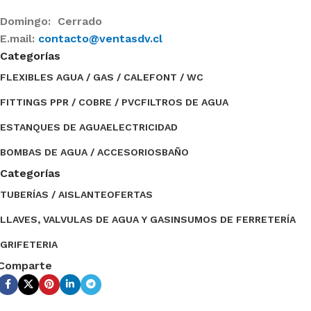
Domingo: Cerrado
E.mail:
contacto@ventasdv.cl
Categorías
FLEXIBLES AGUA / GAS / CALEFONT / WC
FITTINGS PPR / COBRE / PVC
FILTROS DE AGUA
ESTANQUES DE AGUA
ELECTRICIDAD
BOMBAS DE AGUA / ACCESORIOS
BAÑO
Categorías
TUBERÍAS / AISLANTE
OFERTAS
LLAVES, VALVULAS DE AGUA Y GAS
INSUMOS DE FERRETERÍA
GRIFETERIA
Comparte