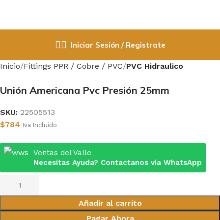
Iniciar Sesión / Registrate
Inicio
Fittings PPR / Cobre / PVC
PVC Hidraulico
Unión Americana Pvc Presión 25mm
SKU:
22505513
$
784
Iva Incluido
Ventas del Valle
Necesitas Ayuda? Contactanos via WhatsApp
Añadir al carrito
Pagar Ahora