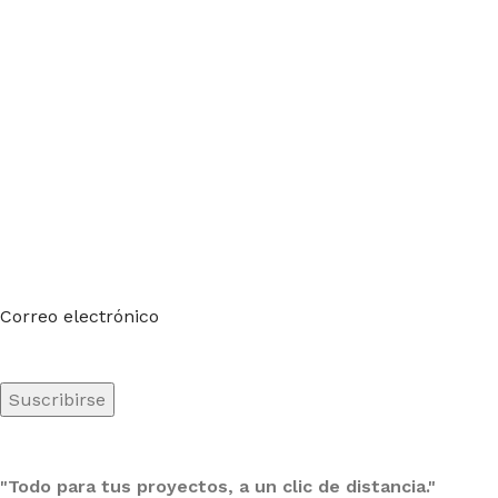
Suscríbete a nuestro boletín
Sea el primero en saberlo. Suscríbete al boletín hoy
Correo electrónico
"Todo para tus proyectos, a un clic de distancia."