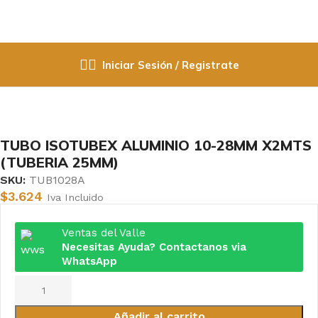
Iniciar Sesión / Registrate
Inicio
Aislante Termico
TUBO ISOTUBEX ALUMINIO 10-28MM X2MTS
(TUBERIA 25MM)
SKU:
TUB1028A
$
3.624
Iva Incluido
Ventas del Valle
Necesitas Ayuda? Contactanos via
WhatsApp
Añadir al carrito