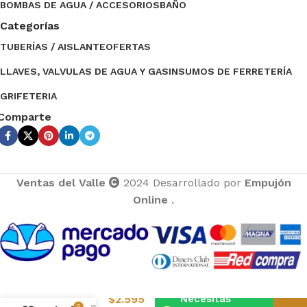
BOMBAS DE AGUA / ACCESORIOS
BAÑO
Categorías
TUBERÍAS / AISLANTE
OFERTAS
LLAVES, VALVULAS DE AGUA Y GAS
INSUMOS DE FERRETERÍA
GRIFETERIA
Comparte
Ventas del Valle
2024 Desarrollado por
Empujón
Online
.
Ventas del Valle
$
2.595
Necesitas
terminal hi
0