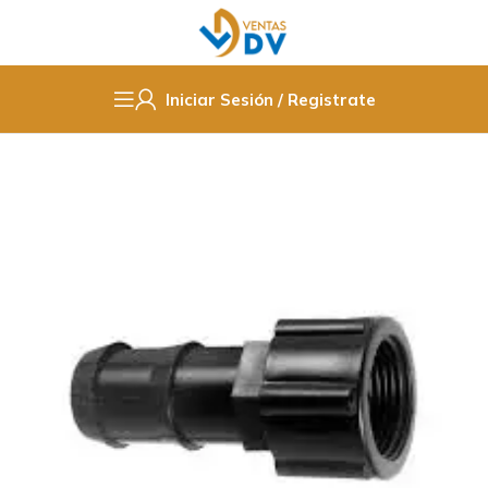
Iniciar Sesión / Registrate
Inicio
Electricidad
Fittings y tuberias
polipropileno