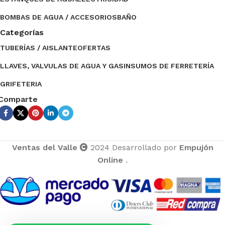
BOMBAS DE AGUA / ACCESORIOS
BAÑO
Categorías
TUBERÍAS / AISLANTE
OFERTAS
LLAVES, VALVULAS DE AGUA Y GAS
INSUMOS DE FERRETERÍA
GRIFETERIA
Comparte
Ventas del Valle
2024 Desarrollado por
Empujón
Online
.
Ventas del Valle