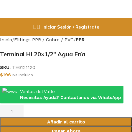
Iniciar Sesión / Registrate
Inicio
Fittings PPR / Cobre / PVC
PPR
Terminal HI 20×1/2″ Agua Fría
SKU:
TE6121120
$
196
Iva Incluido
Ventas del Valle
Necesitas Ayuda? Contactanos via WhatsApp
Añadir al carrito
Pagar Ahora