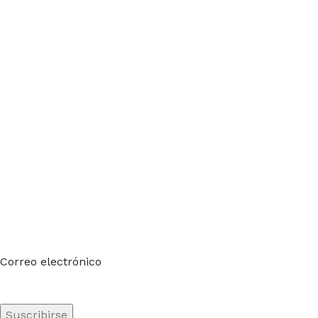
Suscríbete a nuestro boletín
Sea el primero en saberlo. Suscríbete al boletín hoy
Correo electrónico