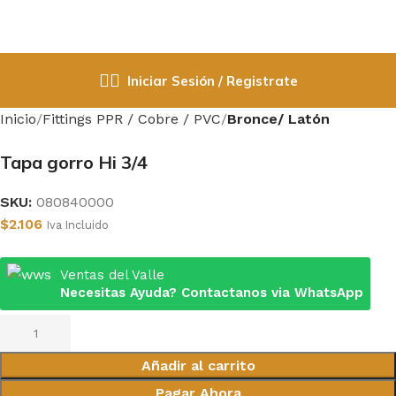
Iniciar Sesión / Registrate
Inicio
Fittings PPR / Cobre / PVC
Bronce/ Latón
Tapa gorro Hi 3/4
SKU:
080840000
$
2.106
Iva Incluido
Ventas del Valle
Necesitas Ayuda? Contactanos via WhatsApp
Añadir al carrito
Pagar Ahora