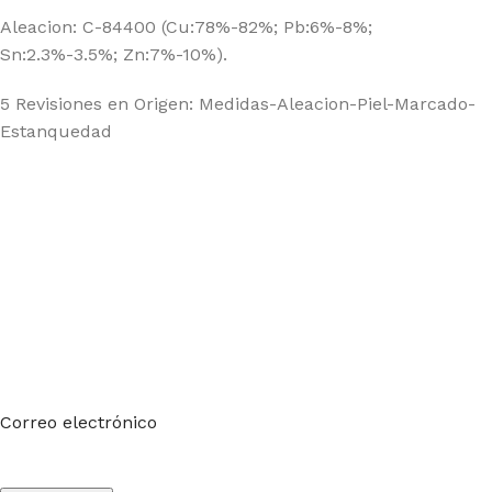
Aleacion: C-84400 (Cu:78%-82%; Pb:6%-8%;
Sn:2.3%-3.5%; Zn:7%-10%).
5 Revisiones en Origen: Medidas-Aleacion-Piel-Marcado-
Estanquedad
Suscríbete a nuestro boletín
Sea el primero en saberlo. Suscríbete al boletín hoy
Correo electrónico