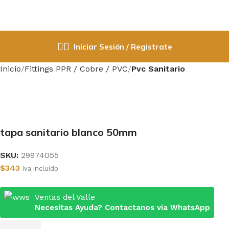
Iniciar Sesión / Registrate
Inicio
Fittings PPR / Cobre / PVC
Pvc Sanitario
tapa sanitario blanco 50mm
SKU:
29974055
$
343
Iva Incluido
Ventas del Valle
Necesitas Ayuda? Contactanos via WhatsApp