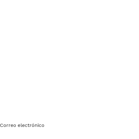
Suscríbete a nuestro boletín
Sea el primero en saberlo. Suscríbete al boletín hoy
Correo electrónico