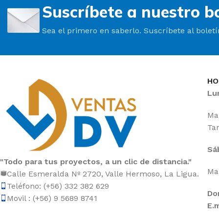
Suscríbete a nuestro bo
Sea el primero en saberlo. Suscríbete al bolet
HO
Lu
Mañ
Tar
Sá
"Todo para tus proyectos, a un clic de distancia."
Mañ
Calle Esmeralda Nº 2720, Valle Hermoso, La Ligua.
Teléfono: (+56) 332 382 629
Do
Movil : (+56) 9 5689 8741
E.m