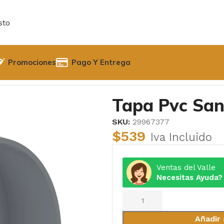
sto
Promociones
Pago Y Entrega
anitaria gris 75mm
Tapa Pvc San
SKU:
29967377
$
539
Iva Incluido
Ventas del Valle
Necesitas Ayuda?
Añadir 