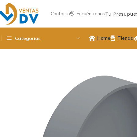
Contacto
Encuéntranos
Tu Presupue
Home
Tienda
Categorías
Inicio
Fittings PPR / Cobre / PVC
Pvc Sanitario
Tapa Pvc S