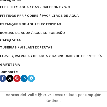
FLEXIBLES AGUA / GAS / CALEFONT / WC
FITTINGS PPR / COBRE / PVC
FILTROS DE AGUA
ESTANQUES DE AGUA
ELECTRICIDAD
BOMBAS DE AGUA / ACCESORIOS
BAÑO
Categorías
TUBERÍAS / AISLANTE
OFERTAS
LLAVES, VALVULAS DE AGUA Y GAS
INSUMOS DE FERRETERÍA
GRIFETERIA
Comparte
Ventas del Valle
2024 Desarrollado por
Empujón
Online
.