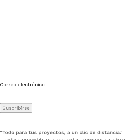
Suscríbete a nuestro boletín
Sea el primero en saberlo. Suscríbete al boletín hoy
Correo electrónico
"Todo para tus proyectos, a un clic de distancia."