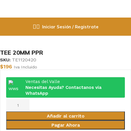
Iniciar Sesión / Registrate
Inicio
Fittings PPR / Cobre / PVC
PPR
TEE 20MM PPR
SKU:
TE1120420
$
196
Iva Incluido
Ventas del Valle
Necesitas Ayuda? Contactanos via
WhatsApp
Añadir al carrito
Pagar Ahora