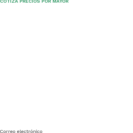
COTIZA PRECIOS POR MAYOR
Suscríbete a nuestro boletín
Sea el primero en saberlo. Suscríbete al boletín hoy
Correo electrónico