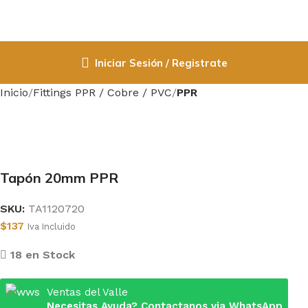
Iniciar Sesión / Registrate
Inicio
Fittings PPR / Cobre / PVC
PPR
Tapón 20mm PPR
SKU:
TA1120720
$
137
Iva Incluido
18 en Stock
Ventas del Valle
Necesitas Ayuda? Contactanos via WhatsApp