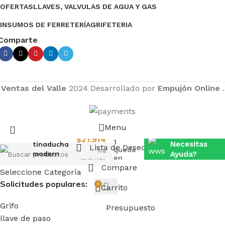
OFERTAS
LLAVES, VALVULAS DE AGUA Y GAS
INSUMOS DE FERRETERÍA
GRIFETERIA
Comparte
Ventas del Valle
2024 Desarrollado por
Empujón Online
.
Ventas del
Menu
Solo
Valle
Monomando
$
27.914
1
tinaducha
Necesitas
Lista de Deseos
queda
Iva
modern
Ayuda?
en
Incluido
inoxidable
Contactanos
Stock
Compare
Seleccione Categoría
via WhatsApp
Solicitudes populares:
0
Carrito
Grifo
Presupuesto
llave de paso