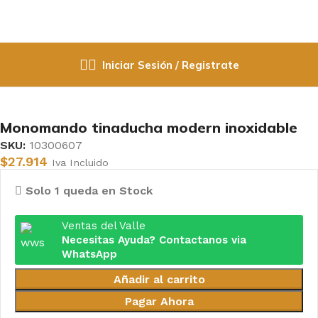
Iniciar Sesión / Registrate
Inicio
Grifeteria
Llave Monomando
Monomando tinaducha modern inoxidable
SKU:
10300607
$
27.914
Iva Incluido
Solo 1 queda en Stock
Ventas del Valle
Necesitas Ayuda? Contactanos via
WhatsApp
Añadir al carrito
Pagar Ahora