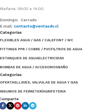
Mañana: 09:00 a 14:00.
Domingo: Cerrado
E.mail:
contacto@ventasdv.cl
Categorías
FLEXIBLES AGUA / GAS / CALEFONT / WC
FITTINGS PPR / COBRE / PVC
FILTROS DE AGUA
ESTANQUES DE AGUA
ELECTRICIDAD
BOMBAS DE AGUA / ACCESORIOS
BAÑO
Categorías
OFERTAS
LLAVES, VALVULAS DE AGUA Y GAS
INSUMOS DE FERRETERÍA
GRIFETERIA
Comparte