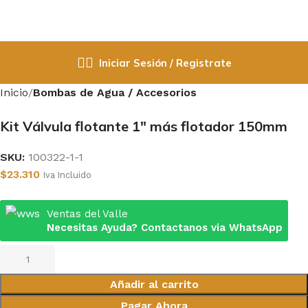
Iniciar Sesión / Registrate
Inicio
Bombas de Agua / Accesorios
Kit Válvula flotante 1″ más flotador 150mm
SKU:
100322-1-1
$
23.310
Iva Incluido
Ventas del Valle
Necesitas Ayuda? Contactanos via WhatsApp
Añadir al carrito
Pagar Ahora