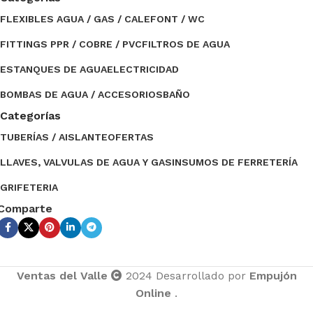
FLEXIBLES AGUA / GAS / CALEFONT / WC
FITTINGS PPR / COBRE / PVC
FILTROS DE AGUA
ESTANQUES DE AGUA
ELECTRICIDAD
BOMBAS DE AGUA / ACCESORIOS
BAÑO
Categorías
TUBERÍAS / AISLANTE
OFERTAS
LLAVES, VALVULAS DE AGUA Y GAS
INSUMOS DE FERRETERÍA
GRIFETERIA
Comparte
Ventas del Valle
2024 Desarrollado por
Empujón
Online
.