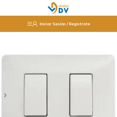
Iniciar Sesión / Registrate
Inicio
Enchufes e Interruptores
Interruptores