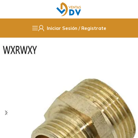
Iniciar Sesión / Registrate
Inicio
Fittings PPR / Cobre / PVC
Bronce/ Latón