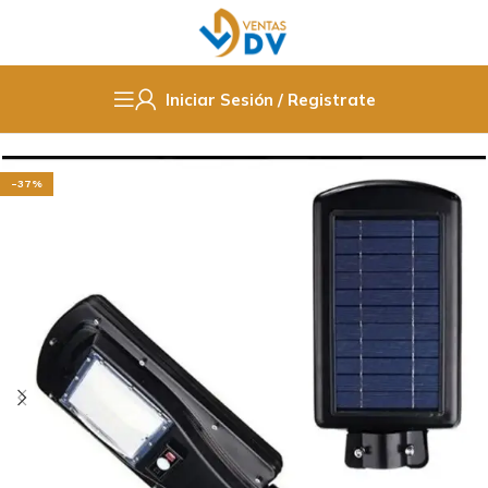
Iniciar Sesión / Registrate
Inicio
Electricidad
Iluminación
Iluminación Solar
-37%