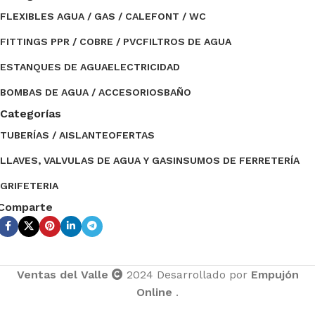
FLEXIBLES AGUA / GAS / CALEFONT / WC
FITTINGS PPR / COBRE / PVC
FILTROS DE AGUA
ESTANQUES DE AGUA
ELECTRICIDAD
BOMBAS DE AGUA / ACCESORIOS
BAÑO
Categorías
TUBERÍAS / AISLANTE
OFERTAS
LLAVES, VALVULAS DE AGUA Y GAS
INSUMOS DE FERRETERÍA
GRIFETERIA
Comparte
Ventas del Valle
2024 Desarrollado por
Empujón
Online
.