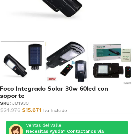
Foco Integrado Solar 30w 60led con
soporte
SKU:
JD1930
$
24.976
$
15.671
Iva Incluido
Ventas del Valle
Necesitas Ayuda? Contactanos via