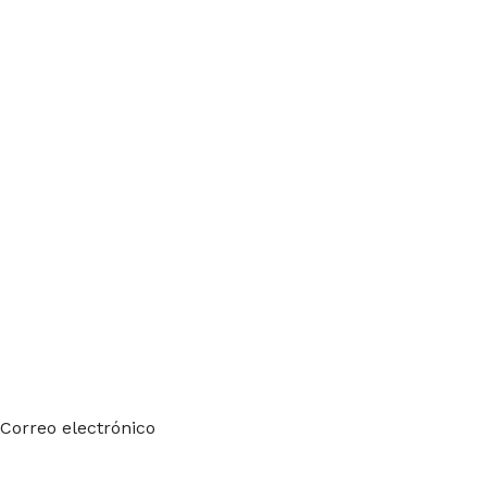
Suscríbete a nuestro boletín
Sea el primero en saberlo. Suscríbete al boletín hoy
Correo electrónico